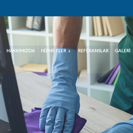
A
HAKKIMIZDA
HİZMETLER
REFERANSLAR
GALERİ
 Yönetim