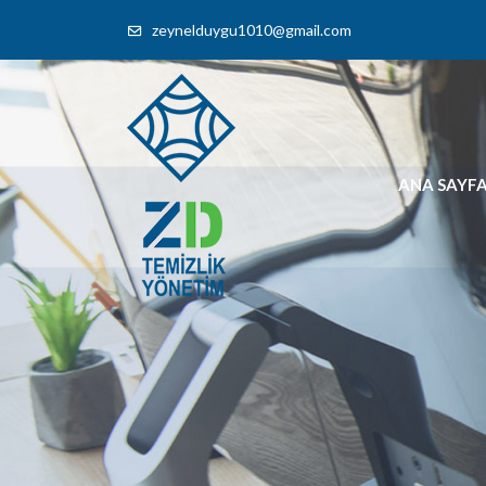
zeynelduygu1010@gmail.com
ANA SAYF
ZD Temizlik
İşyeri Temizliği