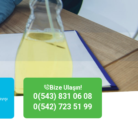
Bize Ulaşın!
0(543) 831 06 08
ayışı
0(542) 723 51 99